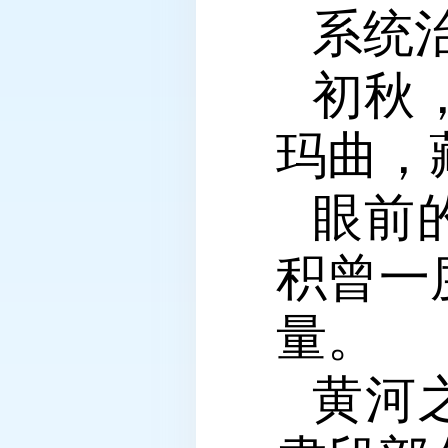
系统
初秋
玛曲，
眼前
积曾一
量。
黄河