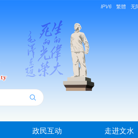
IPV6
繁體
无
政民互动
走进文水