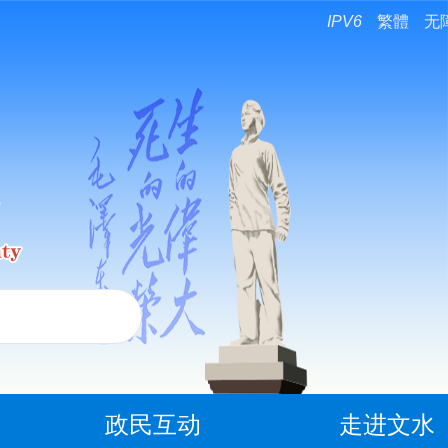
IPV6
繁體
无
政民互动
走进文水